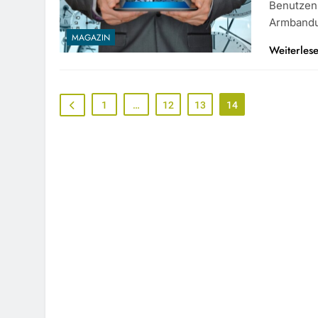
Benutzen,
Armband
MAGAZIN
Weiterles
1
…
12
13
14