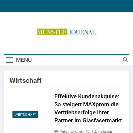
Skip
to
content
Münster Journal
MENU
Wirtschaft
Effektive Kundenakquise:
So steigert MAXprom die
Vertriebserfolge ihrer
WIRTSCHAFT
Partner im Glasfasermarkt
Peter Ording
12. Februar