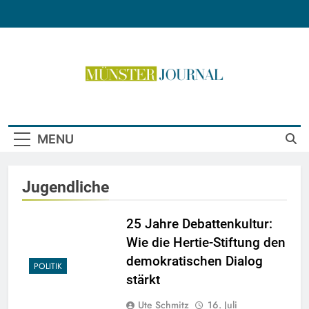
Skip
to
content
Münster Journal
MENU
Jugendliche
25 Jahre Debattenkultur:
Wie die Hertie-Stiftung den
demokratischen Dialog
POLITIK
stärkt
Ute Schmitz
16. Juli