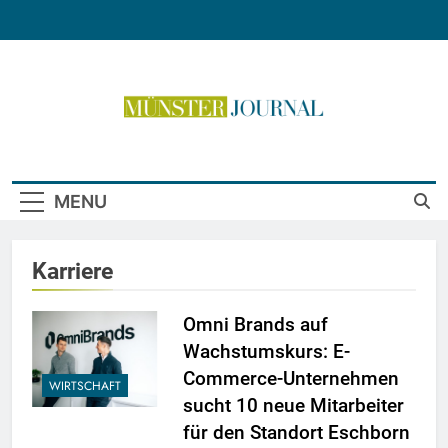
Skip
to
content
Münster Journal
MENU
Karriere
Omni Brands auf
Wachstumskurs: E-
Commerce-Unternehmen
WIRTSCHAFT
sucht 10 neue Mitarbeiter
für den Standort Eschborn