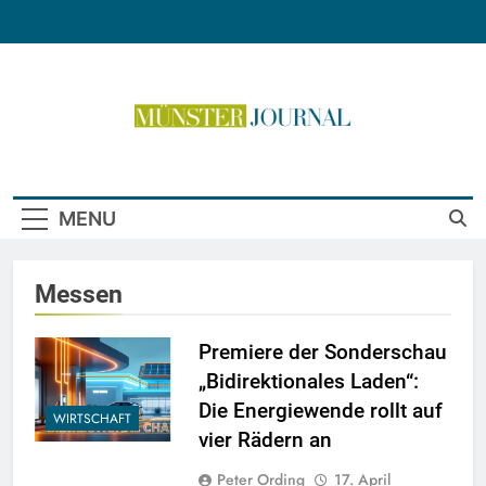
Skip
to
content
Münster Journal
MENU
Messen
Premiere der Sonderschau
„Bidirektionales Laden“:
Die Energiewende rollt auf
WIRTSCHAFT
vier Rädern an
Peter Ording
17. April