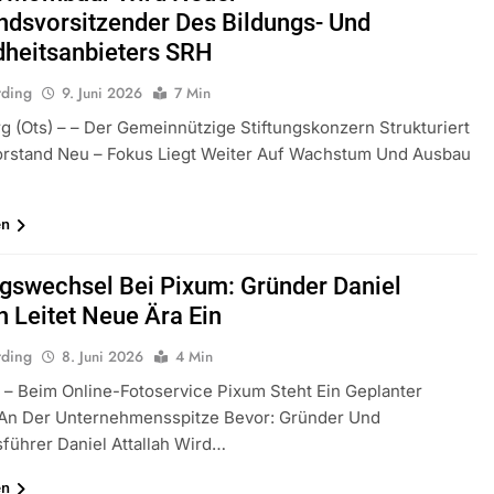
ndsvorsitzender Des Bildungs- Und
heitsanbieters SRH
rding
9. Juni 2026
7 Min
g (ots) – – Der Gemeinnützige Stiftungskonzern Strukturiert
orstand Neu – Fokus Liegt Weiter Auf Wachstum Und Ausbau
en
gswechsel Bei Pixum: Gründer Daniel
h Leitet Neue Ära Ein
rding
8. Juni 2026
4 Min
) – Beim Online-Fotoservice Pixum Steht Ein Geplanter
An Der Unternehmensspitze Bevor: Gründer Und
führer Daniel Attallah Wird…
en