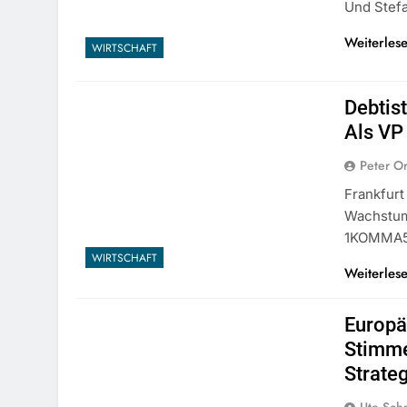
Und Stefa
Weiterles
WIRTSCHAFT
Debtis
Als VP
Peter O
Frankfur
Wachstum 
1KOMMA5°
WIRTSCHAFT
Weiterles
Europä
Stimme
Strate