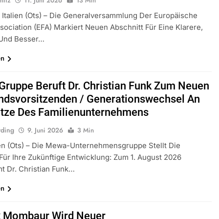
mitz
11. Juni 2026
13 Min
 Italien (ots) – Die Generalversammlung Der Europäische
sociation (EFA) Markiert Neuen Abschnitt Für Eine Klarere,
 Und Besser…
en
ruppe Beruft Dr. Christian Funk Zum Neuen
ndsvorsitzenden / Generationswechsel An
itze Des Familienunternehmens
rding
9. Juni 2026
3 Min
n (ots) – Die Mewa-Unternehmensgruppe Stellt Die
ür Ihre Zukünftige Entwicklung: Zum 1. August 2026
t Dr. Christian Funk…
en
k Mombaur Wird Neuer