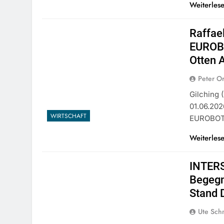
Weiterles
Raffae
EUROBO
Otten 
Peter O
Gilching 
01.06.202
WIRTSCHAFT
EUROBO
Weiterles
INTER
Begegn
Stand 
Ute Sch