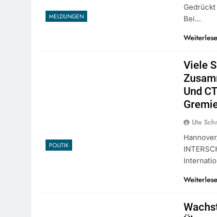
Gedrückt
MELDUNGEN
Bei…
Weiterles
Viele S
Zusamm
Und CT
Gremie
Ute Sch
Hannover/
POLITIK
INTERSCH
Internat
Weiterles
Wachst