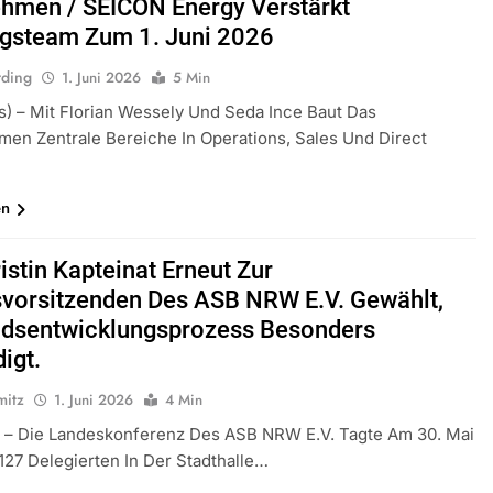
hmen / SEICON Energy Verstärkt
gsteam Zum 1. Juni 2026
rding
1. Juni 2026
5 Min
ts) – Mit Florian Wessely Und Seda Ince Baut Das
en Zentrale Bereiche In Operations, Sales Und Direct
en
istin Kapteinat Erneut Zur
vorsitzenden Des ASB NRW E.V. Gewählt,
dsentwicklungsprozess Besonders
igt.
mitz
1. Juni 2026
4 Min
) – Die Landeskonferenz Des ASB NRW E.V. Tagte Am 30. Mai
127 Delegierten In Der Stadthalle…