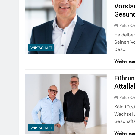
Vorsta
Gesund
Peter O
Heidelber
Seinen V
WIRTSCHAFT
Des…
Weiterles
Führun
Attalla
Peter O
Köln (ots
Wechsel 
Geschäfts
WIRTSCHAFT
Weiterles