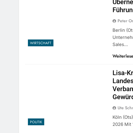
Überne
Führun
Peter O
Berlin (o
Unternehm
WIRTSCHAFT
Sales…
Weiterles
Lisa-Kr
Landes
Verban
Gewürd
Ute Sch
Köln (ots
POLITIK
2026 Mit 