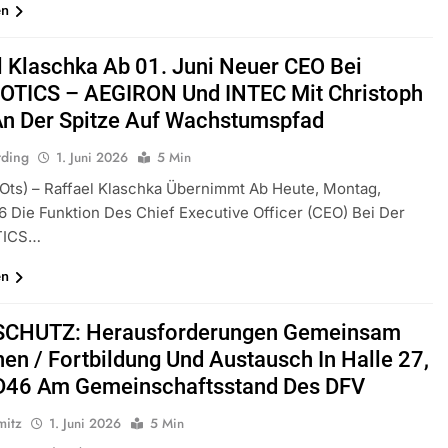
en
l Klaschka Ab 01. Juni Neuer CEO Bei
TICS – AEGIRON Und INTEC Mit Christoph
An Der Spitze Auf Wachstumspfad
rding
1. Juni 2026
5 Min
(ots) – Raffael Klaschka Übernimmt Ab Heute, Montag,
6 Die Funktion Des Chief Executive Officer (CEO) Bei Der
TICS…
en
SCHUTZ: Herausforderungen Gemeinsam
en / Fortbildung Und Austausch In Halle 27,
D46 Am Gemeinschaftsstand Des DFV
mitz
1. Juni 2026
5 Min