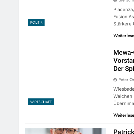
Ute Sch
Piacenza,
Fusion As
POLITIK
Stärkere
Weiterles
Mewa-G
Vorsta
Der Sp
Peter O
Wiesbade
Weichen F
WIRTSCHAFT
Übernimm
Weiterles
Patric