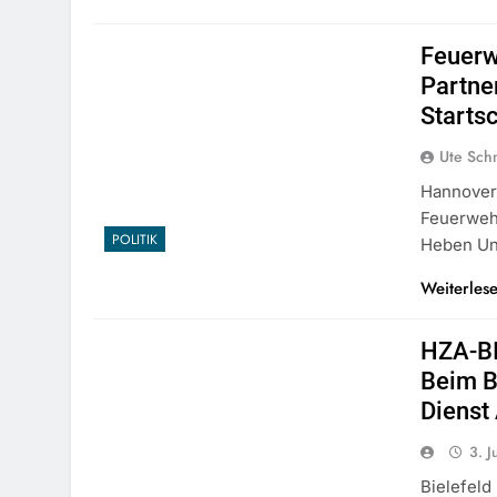
Feuerw
Partne
Starts
Ute Sch
Hannover
Feuerweh
POLITIK
Heben Un
Weiterles
HZA-BI
Beim B
Diens
3. J
Bielefeld