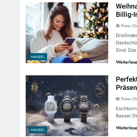
Weihna
Billig-
Peter O
Dreilinde
Deutschl
Sind. Das
HANDEL
Weiterles
Perfek
Präsen
Peter O
Eschborn 
Besser D
Weiterles
HANDEL