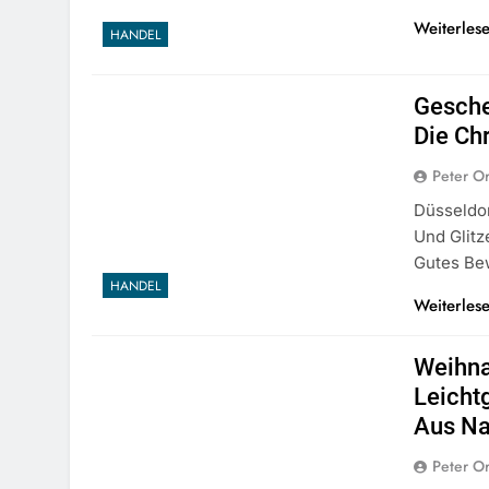
Weiterles
HANDEL
Gesche
Die Ch
Peter O
Düsseldor
Und Glitz
Gutes Be
HANDEL
Weiterles
Weihna
Leicht
Aus N
Peter O