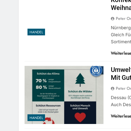
Weihna
Peter O
Nürnberg 
HANDEL
Gleich F
Sortimen
Weiterles
Umwelt
Mit Gu
Peter O
Dessau (o
Auch Des
Weiterles
HANDEL