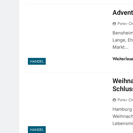
Advent
Peter O
Bensheim 
Lange, Et
Markt…
Weiterles
HANDEL
Weihna
Schlus
Peter O
Hamburg (
Weihnach
Lebensmit
HANDEL