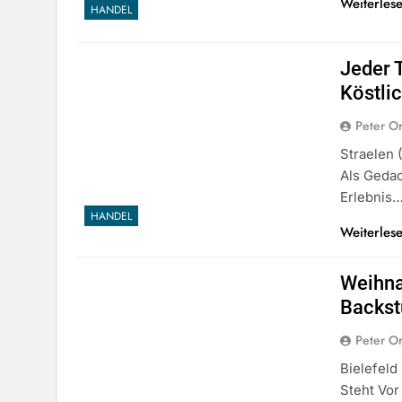
Weiterles
HANDEL
Jeder T
Köstli
Peter O
Straelen 
Als Geda
Erlebnis
HANDEL
Weiterles
Weihnac
Backst
Peter O
Bielefeld
Steht Vor