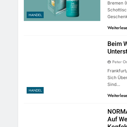
Bremen (o
Schottisc
HANDEL
Geschenk
Weiterles
Beim W
Unters
Peter O
Frankfurt
Sich Übe
Sind…
HANDEL
Weiterles
NORMA 
Auf We
Konfek