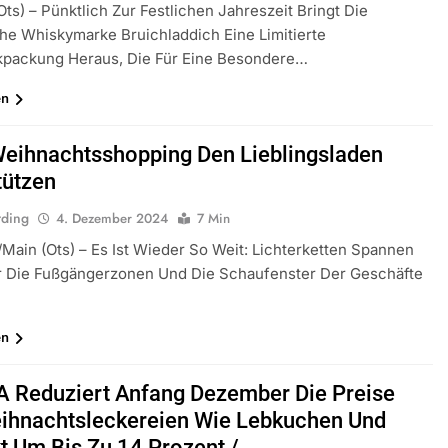
ts) – Pünktlich Zur Festlichen Jahreszeit Bringt Die
he Whiskymarke Bruichladdich Eine Limitierte
packung Heraus, Die Für Eine Besondere…
en
eihnachtsshopping Den Lieblingsladen
tützen
rding
4. Dezember 2024
7 Min
/Main (ots) – Es Ist Wieder So Weit: Lichterketten Spannen
r Die Fußgängerzonen Und Die Schaufenster Der Geschäfte
en
Reduziert Anfang Dezember Die Preise
ihnachtsleckereien Wie Lebkuchen Und
t Um Bis Zu 14 Prozent /