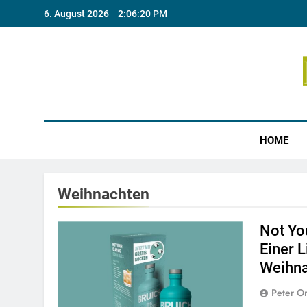
Skip
6. August 2026
2:06:21 PM
to
content
Münste
HOME
Weihnachten
Not Yo
Einer 
Weihn
Peter O