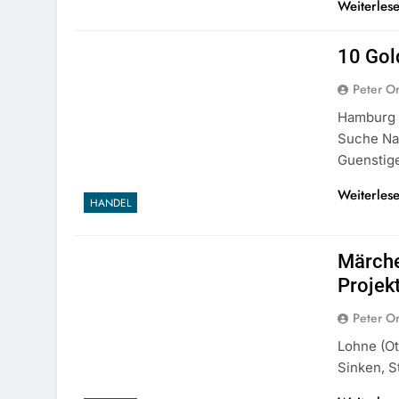
Weiterles
10 Gol
Peter O
Hamburg (
Suche Na
Guenstig
Weiterles
HANDEL
Märche
Projek
Peter O
Lohne (o
Sinken, S