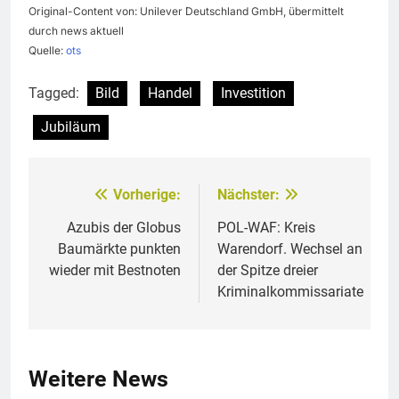
Original-Content von: Unilever Deutschland GmbH, übermittelt
durch news aktuell
Quelle:
ots
Tagged:
Bild
Handel
Investition
Jubiläum
Vorherige:
Nächster:
Beitragsnavigation
Azubis der Globus
POL-WAF: Kreis
Baumärkte punkten
Warendorf. Wechsel an
wieder mit Bestnoten
der Spitze dreier
Kriminalkommissariate
Weitere News