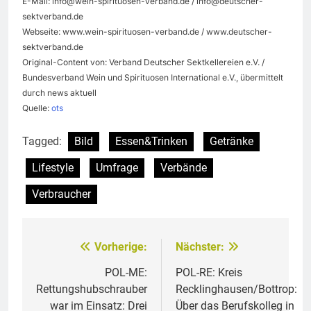
E-Mail:
info@wein-spirituosen-verband.de
/
info@deutscher-
sektverband.de
Webseite: www.wein-spirituosen-verband.de / www.deutscher-
sektverband.de
Original-Content von: Verband Deutscher Sektkellereien e.V. /
Bundesverband Wein und Spirituosen International e.V., übermittelt
durch news aktuell
Quelle:
ots
Tagged:
Bild
Essen&Trinken
Getränke
Lifestyle
Umfrage
Verbände
Verbraucher
Vorherige:
Nächster:
Beitragsnavigation
POL-ME:
POL-RE: Kreis
Rettungshubschrauber
Recklinghausen/Bottrop:
war im Einsatz: Drei
Über das Berufskolleg in