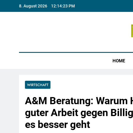
Skip
8. August 2026
12:14:24 PM
to
content
Münste
HOME
WIRTSCHAFT
A&M Beratung: Warum H
guter Arbeit gegen Billi
es besser geht