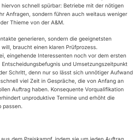
ng hiervon schnell spürbar: Betriebe mit der nötigen
mehr Anfragen, sondern führen auch weitaus weniger
ander Thieme von der A&M.
ntakte generieren, sondern die geeignetsten
will, braucht einen klaren Prüfprozess.
ei, eingehende Interessenten noch vor dem ersten
f, Entscheidungsbefugnis und Umsetzungszeitpunkt
er Schritt, denn nur so lässt sich unnötiger Aufwand
 schnell viel Zeit in Gespräche, die von Anfang an
ollen Auftrag haben. Konsequente Vorqualifikation
erhindert unproduktive Termine und erhöht die
b passen.
t aus dem Preiskampf, indem sie um jeden Auftrag