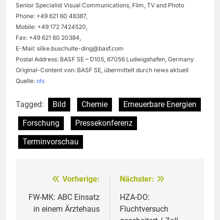
Senior Specialist Visual Communications, Film, TV and Photo
Phone: +49 621 60 48387,
Mobile: +49 172 7424520,
Fax: +49 621 60 20384,
E-Mail:
silke.buschulte-ding@basf.com
Postal Address: BASF SE – D105, 67056 Ludwigshafen, Germany
Original-Content von: BASF SE, übermittelt durch news aktuell
Quelle:
ots
Tagged:
Bild
Chemie
Erneuerbare Energien
Forschung
Pressekonferenz
Terminvorschau
Vorherige:
Nächster:
Beitragsnavigation
FW-MK: ABC Einsatz
HZA-DO:
in einem Ärztehaus
Fluchtversuch