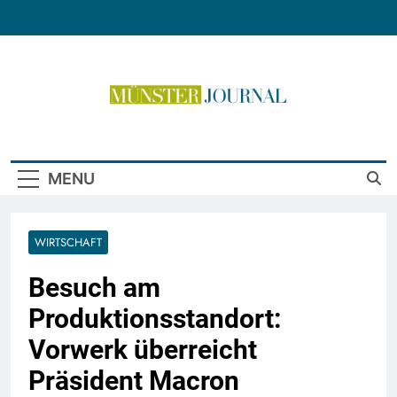
Skip
to
content
Münster Journal
MENU
WIRTSCHAFT
Besuch am
Produktionsstandort:
Vorwerk überreicht
Präsident Macron