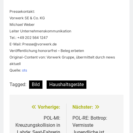
Pressekontakt:
Vorwerk SE & Co. KG
Michael Weber
Leiter Unternehmenskommunikation
Tel.: +49 202 564 1247
E-Mail:
Presse@vorwerk.de
Veröffentlichung honorarfrei – Beleg erbeten
Original-Content von: Vorwerk Gruppe, übermittelt durch news
aktuell
Quelle:
ots
Tagged:
Bild
Haushaltsgeräte
Vorherige:
Nächster:
Beitragsnavigation
POL-MI:
POL-RE: Bottrop:
Kreuzungskollision in
Vermisste
Lahde: Seat-Fahrerin
Jugendliche ist