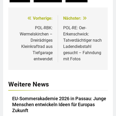
Vorherige:
Nächster:
Beitragsnavigation
POL-RBK:
POL-RE: Oer-
Wermelskirchen –
Erkenschwick:
Dreirädriges
Tatverdächtiger nach
Kleinkraftrad aus
Ladendiebstahl
Tiefgarage
gesucht – Fahndung
entwendet
mit Fotos
Weitere News
EU-Sommerakademie 2026 in Passau: Junge
Menschen entwickeln Ideen für Europas
Zukunft