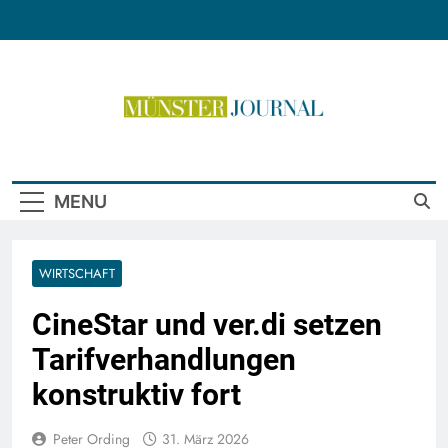
Skip
to
content
Münster Journal
MENU
WIRTSCHAFT
CineStar und ver.di setzen
Tarifverhandlungen
konstruktiv fort
Peter Ording
31. März 2026