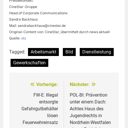
Pressekontakt:
CineStar-Gruppe
Head of Corporate Communications
Sandra Backhaus
Mail:
sandrabackhaus@cinestar.de
Original-Content von: CineStar, übermittelt durch news aktuell
Quelle:
ots
Tagged:
Arbeitsmarkt
Bild
Dienstleistung
Gewerkschaften
Vorherige:
Nächster:
Beitragsnavigation
FW-E: Illegal
POL-BI: Prävention
entsorgte
unter einem Dach:
Gefahrgutbehälter
Achtes Haus des
lösen
Jugendrechts in
Feuerwehreinsatz
Nordrhein-Westfalen