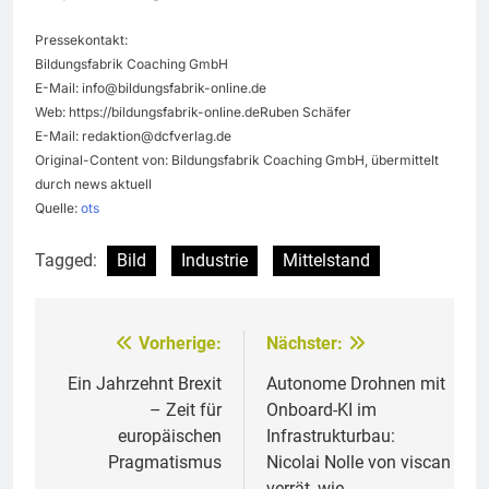
Pressekontakt:
Bildungsfabrik Coaching GmbH
E-Mail:
info@bildungsfabrik-online.de
Web: https://bildungsfabrik-online.deRuben Schäfer
E-Mail:
redaktion@dcfverlag.de
Original-Content von: Bildungsfabrik Coaching GmbH, übermittelt
durch news aktuell
Quelle:
ots
Tagged:
Bild
Industrie
Mittelstand
Vorherige:
Nächster:
Beitragsnavigation
Ein Jahrzehnt Brexit
Autonome Drohnen mit
– Zeit für
Onboard-KI im
europäischen
Infrastrukturbau:
Pragmatismus
Nicolai Nolle von viscan
verrät, wie