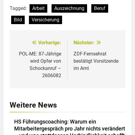
Tagged:
Arbeit
Auszeichnung
Beruf
Bild
Versicherung
Vorherige:
Nächster:
Beitragsnavigation
POL-ME: 87-Jährige
ZDF-Fernsehrat
wird Opfer von
bestätigt Vorsitzende
Schockanruf –
im Amt
2606082
Weitere News
HS Führungscoaching: Warum ein
Mitarbeitergespräch pro Jahr nichts verändert