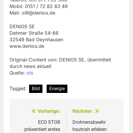
Mobil: 0151 / 72 82 83 49
Mail:
olR@denios.de
DENIOS SE
Dehmer Straße 54-66
32549 Bad Oeynhausen
www.denios.de
Original-Content von: DENIOS SE, übermittelt
durch news aktuell
Quelle:
ots
Tagged:
Bild
Energie
Vorherige:
Nächster:
Beitragsnavigation
ECO STOR
Drohnenabwehr
präsentiert erstes
hautnah erleben: