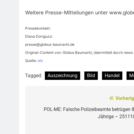
Weitere Presse-Mitteilungen unter www.glo
Pressekontakt:
Diana Doriguzzi
presse@globus-baumarkt.de
Original-Content von: Globus Baumarkt, übermittelt durch news 
Quelle:
ots
Tagged:
Auszeichnung
Bild
Handel
Mo
Vorherig
Beitragsnavigation
POL-ME: Falsche Polizeibeamte betrügen 8
Jährige – 25111