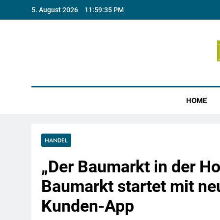
Skip
5. August 2026
11:59:36 PM
to
content
Münste
HOME
HANDEL
„Der Baumarkt in der H
Baumarkt startet mit n
Kunden-App