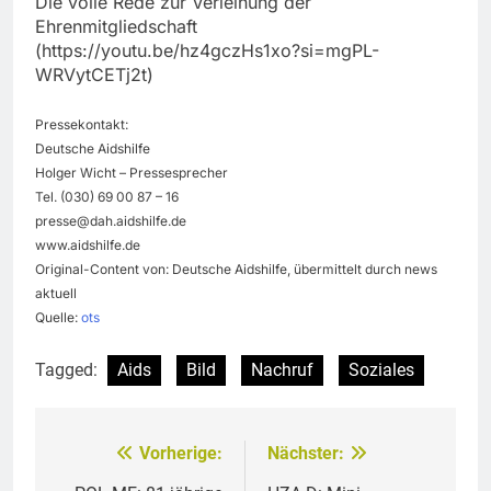
Die volle Rede zur Verleihung der
Ehrenmitgliedschaft
(https://youtu.be/hz4gczHs1xo?si=mgPL-
WRVytCETj2t)
Pressekontakt:
Deutsche Aidshilfe
Holger Wicht – Pressesprecher
Tel. (030) 69 00 87 – 16
presse@dah.aidshilfe.de
www.aidshilfe.de
Original-Content von: Deutsche Aidshilfe, übermittelt durch news
aktuell
Quelle:
ots
Tagged:
Aids
Bild
Nachruf
Soziales
Vorherige:
Nächster:
Beitragsnavigation