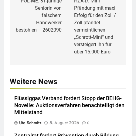
POL-ME: 81-jährige
HZA-D: Mini
Seniorin von
Pfändung mit maxi
falschem
Erfolg für den Zoll /
Handwerker
Zoll pfändet
bestohlen – 2602090
vermeintlichen
„Schrott-Mini“ und
versteigert ihn für
über 15.000 Euro
Weitere News
Flüssiggas Verband fordert Stopp der BEHG-
Novelle: Auktionsverfahren benachteiligt den
Mittelstand
Ute Schmitz
5. August 2026
0
Zentralrat fordert Prävention durch Bildung