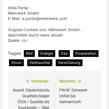
Atilla Parlar
Mehrwerk GmbH
E-Mail:
a.parlar@mehrwerk.com
Original-Content von: Mehrwerk GmbH,
übermittelt durch news aktuell
Quelle:
ots
Tagged:
Bild
Energie
Gas
Kooperation
Strom
Verbraucher
Versicherung
Vorherige:
Nächster:
Beitragsnavigation
Award: Deutschlands
FW-W: Schwerer
Qualitäts-Sieger
Unfall bei
2026 / Qualität als
Hahnenfurth
Kaufanreiz – Über