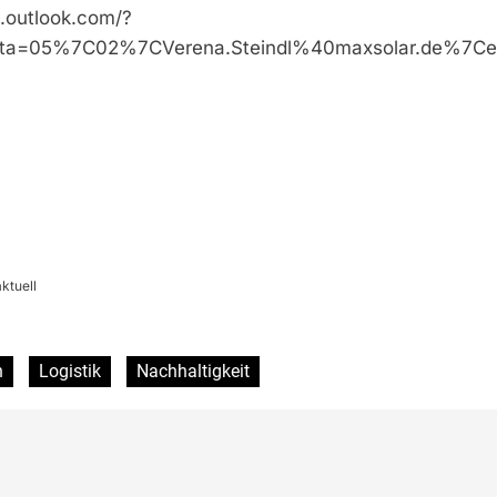
n.outlook.com/?
ta=05%7C02%7CVerena.Steindl%40maxsolar.de%7
ktuell
n
Logistik
Nachhaltigkeit