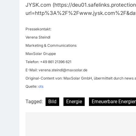
JYSK.com (https://deu01.safelinks.protectio
url=http%3A%2F%2Fwww.jysk.com%2F&da
Pressekontakt:
Verena Steindl
Marketing & Communications
MaxSolar Gruppe
Telefon: +49 861 21396 621
E-Mail:
verena.steindl@maxsolar.de
Original-Content von: MaxSolar GmbH, übermittelt durch news a
Quelle:
ots
Tagged:
Bild
Energie
Erneuerbare Energie
Beitragsnavigation