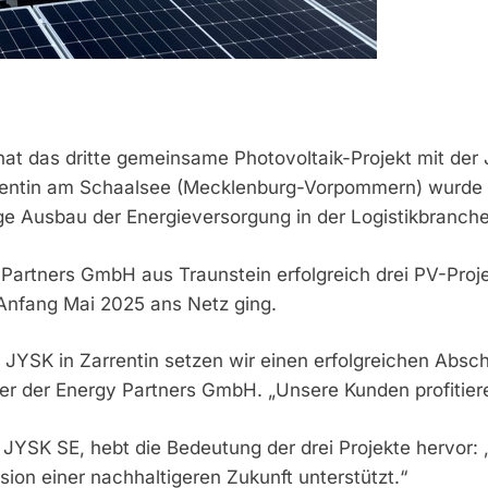
at das dritte gemeinsame Photovoltaik-Projekt mit der
entin am Schaalsee (Mecklenburg-Vorpommern) wurde ein
ge Ausbau der Energieversorgung in der Logistikbranche
gy Partners GmbH aus Traunstein erfolgreich drei PV-P
 Anfang Mai 2025 ans Netz ging.
 für JYSK in Zarrentin setzen wir einen erfolgreichen Ab
rer der Energy Partners GmbH. „Unsere Kunden profitier
i JYSK SE, hebt die Bedeutung der drei Projekte hervor:
sion einer nachhaltigeren Zukunft unterstützt.“