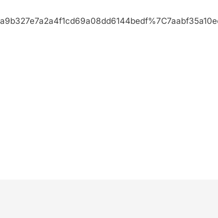
Cea9b327e7a2a4f1cd69a08dd6144bedf%7C7aabf35a