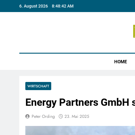
Skip
6. August 2026
8:48:42 AM
to
content
Münste
HOME
WIRTSCHAFT
Energy Partners GmbH sc
Peter Ording
23. Mai 2025