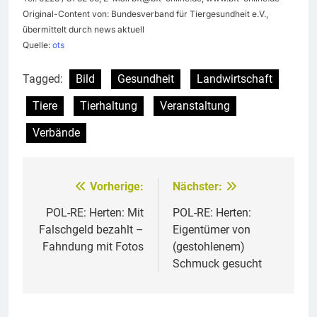
Original-Content von: Bundesverband für Tiergesundheit e.V.,
übermittelt durch news aktuell
Quelle:
ots
Tagged:
Bild
Gesundheit
Landwirtschaft
Tiere
Tierhaltung
Veranstaltung
Verbände
Vorherige:
Nächster:
Beitragsnavigation
POL-RE: Herten: Mit
POL-RE: Herten:
Falschgeld bezahlt –
Eigentümer von
Fahndung mit Fotos
(gestohlenem)
Schmuck gesucht