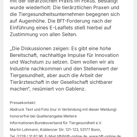
mit der tierärztlichen Praxis im Fokus. Bestätigt
wurde wiederholt: Die tierärztlichen Praxen und
die Tiergesundheitsunternehmen begegnen sich
auf Augenhöhe. Die BfT-Forderung nach der
Einführung eines E-Leaflets stieß hierbei auf
Zustimmung von allen Seiten.
„Die Diskussionen zeigen: Es gibt eine hohe
Bereitschaft, nachhaltige Impulse für Innovation
und Wachstum zu setzen. Dem wollen wir als
Industrie nachkommen und den Stellenwert der
Tiergesundheit, aber auch die Arbeit der
Tierärzteschaft in der Gesellschaft sichtbarer
machen“, resümiert von Gablenz.
Pressekontakt:
Abdruck Text und Foto (nur in Verbindung mit dieser Meldung)
honorarfrei bei Quellenangabe.Weitere
Informationen:Bundesverband für Tiergesundheit e.V.
Martin Lohmann, Koblenzer Str. 121-123, 53177 Bonn,
Tel. 0228 / 31 82 96, E-Mail
bft@bft-online.de
, www.bft-online.de