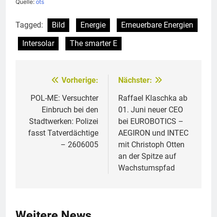
Quelle:
ots
Tagged:
Bild
Energie
Erneuerbare Energien
Intersolar
The smarter E
Vorherige:
Nächster:
Beitragsnavigation
POL-ME: Versuchter
Raffael Klaschka ab
Einbruch bei den
01. Juni neuer CEO
Stadtwerken: Polizei
bei EUROBOTICS –
fasst Tatverdächtige
AEGIRON und INTEC
– 2606005
mit Christoph Otten
an der Spitze auf
Wachstumspfad
Weitere News