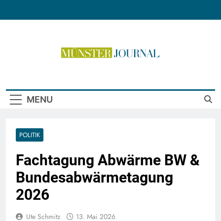
Skip
to
content
Münster Journal
MENU
POLITIK
Fachtagung Abwärme BW &
Bundesabwärmetagung
2026
Ute Schmitz
13. Mai 2026