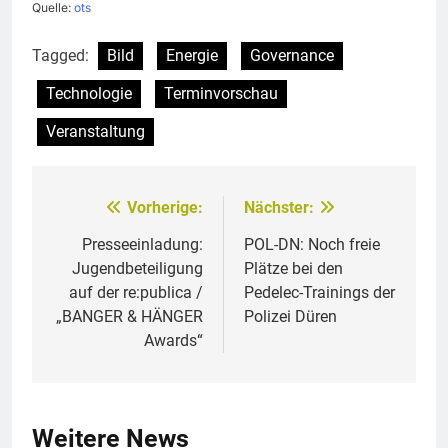
Quelle:
ots
Tagged:
Bild
Energie
Governance
Technologie
Terminvorschau
Veranstaltung
Vorherige:
Nächster:
Beitragsnavigation
Presseeinladung:
POL-DN: Noch freie
Jugendbeteiligung
Plätze bei den
auf der re:publica /
Pedelec-Trainings der
„BANGER & HÄNGER
Polizei Düren
Awards“
Weitere News