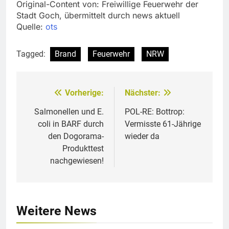
Original-Content von: Freiwillige Feuerwehr der
Stadt Goch, übermittelt durch news aktuell
Quelle:
ots
Tagged:
Brand
Feuerwehr
NRW
Vorherige:
Nächster:
Beitragsnavigation
Salmonellen und E.
POL-RE: Bottrop:
coli in BARF durch
Vermisste 61-Jährige
den Dogorama-
wieder da
Produkttest
nachgewiesen!
Weitere News