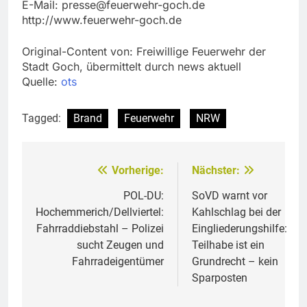
E-Mail:
presse@feuerwehr-goch.de
http://www.feuerwehr-goch.de
Original-Content von: Freiwillige Feuerwehr der
Stadt Goch, übermittelt durch news aktuell
Quelle:
ots
Tagged:
Brand
Feuerwehr
NRW
Vorherige:
Nächster:
Beitragsnavigation
POL-DU:
SoVD warnt vor
Hochemmerich/Dellviertel:
Kahlschlag bei der
Fahrraddiebstahl – Polizei
Eingliederungshilfe:
sucht Zeugen und
Teilhabe ist ein
Fahrradeigentümer
Grundrecht – kein
Sparposten