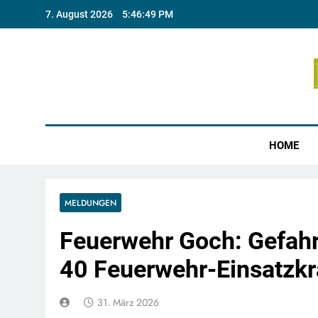
Skip
7. August 2026
5:46:50 PM
to
content
Münste
HOME
MELDUNGEN
Feuerwehr Goch: Gefah
40 Feuerwehr-Einsatzkrä
31. März 2026