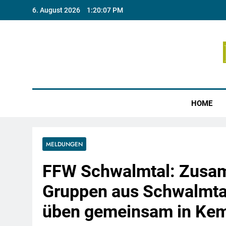
Skip
6. August 2026
1:20:08 PM
to
content
Münste
HOME
MELDUNGEN
FFW Schwalmtal: Zusam
Gruppen aus Schwalmtal
üben gemeinsam in Ke