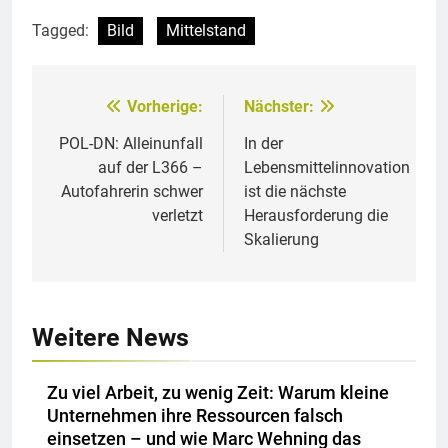
Tagged:
Bild
Mittelstand
Vorherige:
Nächster:
Beitragsnavigation
POL-DN: Alleinunfall
In der
auf der L366 –
Lebensmittelinnovation
Autofahrerin schwer
ist die nächste
verletzt
Herausforderung die
Skalierung
Weitere News
Zu viel Arbeit, zu wenig Zeit: Warum kleine
Unternehmen ihre Ressourcen falsch
einsetzen – und wie Marc Wehning das