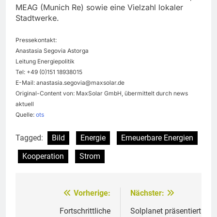
MEAG (Munich Re) sowie eine Vielzahl lokaler
Stadtwerke.
Pressekontakt:
Anastasia Segovia Astorga
Leitung Energiepolitik
Tel: +49 (0)151 18938015
E-Mail:
anastasia.segovia@maxsolar.de
Original-Content von: MaxSolar GmbH, übermittelt durch news
aktuell
Quelle:
ots
Tagged:
Bild
Energie
Erneuerbare Energien
Kooperation
Strom
Vorherige:
Nächster:
Beitragsnavigation
Fortschrittliche
Solplanet präsentiert