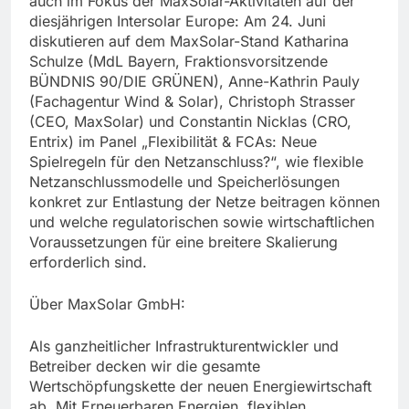
auch im Fokus der MaxSolar-Aktivitäten auf der
diesjährigen Intersolar Europe: Am 24. Juni
diskutieren auf dem MaxSolar-Stand Katharina
Schulze (MdL Bayern, Fraktionsvorsitzende
BÜNDNIS 90/DIE GRÜNEN), Anne-Kathrin Pauly
(Fachagentur Wind & Solar), Christoph Strasser
(CEO, MaxSolar) und Constantin Nicklas (CRO,
Entrix) im Panel „Flexibilität & FCAs: Neue
Spielregeln für den Netzanschluss?“, wie flexible
Netzanschlussmodelle und Speicherlösungen
konkret zur Entlastung der Netze beitragen können
und welche regulatorischen sowie wirtschaftlichen
Voraussetzungen für eine breitere Skalierung
erforderlich sind.
Über MaxSolar GmbH:
Als ganzheitlicher Infrastrukturentwickler und
Betreiber decken wir die gesamte
Wertschöpfungskette der neuen Energiewirtschaft
ab. Mit Erneuerbaren Energien, flexiblen