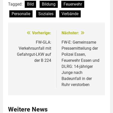
Tagged:
Bild
Bildung
Feuerwehr
Personalie
Soziales
Verbände
Vorherige:
Nächster:
Beitragsnavigation
FW-GLA:
FW-E: Gemeinsame
Verkehrsunfall mit
Pressemitteilung der
Gefahrgut-LKW auf
Polizei Essen,
der B 224
Feuerwehr Essen und
DLRG: 14-jähriger
Junge nach
Badeunfall in der
Ruhr verstorben
Weitere News