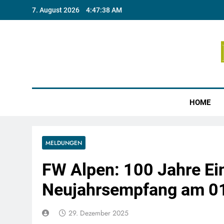
Skip
7. August 2026
4:47:39 AM
to
content
Münste
HOME
MELDUNGEN
FW Alpen: 100 Jahre Ei
Neujahrsempfang am 01
29. Dezember 2025