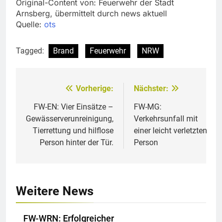
Original-Content von: Feuerwehr der Stadt
Arnsberg, übermittelt durch news aktuell
Quelle:
ots
Tagged:
Brand
Feuerwehr
NRW
Vorherige:
Nächster:
Beitragsnavigation
FW-EN: Vier Einsätze –
FW-MG:
Gewässerverunreinigung,
Verkehrsunfall mit
Tierrettung und hilflose
einer leicht verletzten
Person hinter der Tür.
Person
Weitere News
FW-WRN: Erfolgreicher