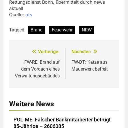
Rettungsdienst Bonn, übermittelt durch news
aktuell
Quelle:
ots
Tagged:
Brand
Feuerwehr
NRW
Vorherige:
Nächster:
Beitragsnavigation
FW-RE: Brand auf
FW-DT: Katze aus
dem Vordach eines
Mauerwerk befreit
Verwaltungsgebäudes
Weitere News
POL-ME: Falscher Bankmitarbeiter betrügt
85-Jährige – 2606085