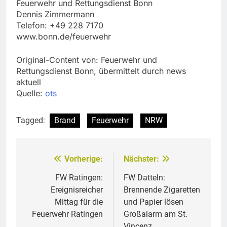
Feuerwehr und Rettungsdienst Bonn
Dennis Zimmermann
Telefon: +49 228 7170
www.bonn.de/feuerwehr
Original-Content von: Feuerwehr und
Rettungsdienst Bonn, übermittelt durch news
aktuell
Quelle:
ots
Tagged:
Brand
Feuerwehr
NRW
Vorherige:
Nächster:
Beitragsnavigation
FW Ratingen:
FW Datteln:
Ereignisreicher
Brennende Zigaretten
Mittag für die
und Papier lösen
Feuerwehr Ratingen
Großalarm am St.
Vincenz