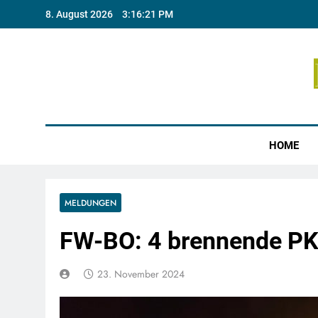
Skip
8. August 2026
3:16:21 PM
to
content
Münste
HOME
MELDUNGEN
FW-BO: 4 brennende P
23. November 2024