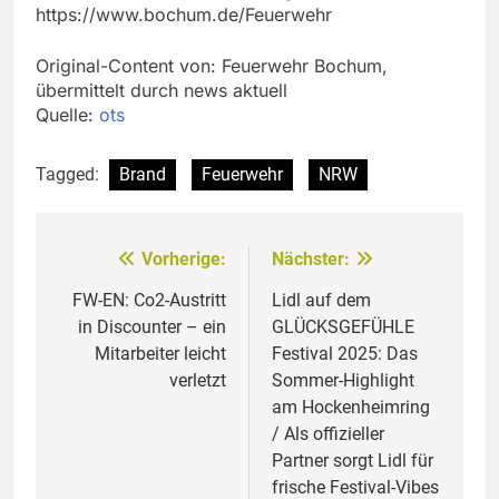
https://www.bochum.de/Feuerwehr
Original-Content von: Feuerwehr Bochum,
übermittelt durch news aktuell
Quelle:
ots
Tagged:
Brand
Feuerwehr
NRW
Vorherige:
Nächster:
Beitragsnavigation
FW-EN: Co2-Austritt
Lidl auf dem
in Discounter – ein
GLÜCKSGEFÜHLE
Mitarbeiter leicht
Festival 2025: Das
verletzt
Sommer-Highlight
am Hockenheimring
/ Als offizieller
Partner sorgt Lidl für
frische Festival-Vibes