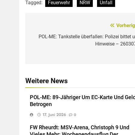
Tagged:
Feuerwehr
NRW
Unfall
Vorherig
Beitragsnavigation
POL-ME: Tankstelle überfallen: Polizei bittet 
Hinweise – 26030
Weitere News
POL-ME: 89-Jähriger Um EC-Karte Und Gel
Betrogen
17. Juni 2026
0
FW Rheurdt: MSV-Arena, Christoph 9 Und
Vieles Mehr: Wochenendausflug Der