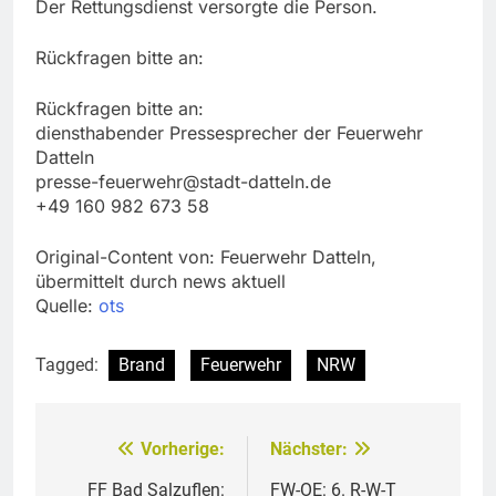
Der Rettungsdienst versorgte die Person.
Rückfragen bitte an:
Rückfragen bitte an:
diensthabender Pressesprecher der Feuerwehr
Datteln
presse-feuerwehr@stadt-datteln.de
+49 160 982 673 58
Original-Content von: Feuerwehr Datteln,
übermittelt durch news aktuell
Quelle:
ots
Tagged:
Brand
Feuerwehr
NRW
Vorherige:
Nächster:
Beitragsnavigation
FF Bad Salzuflen:
FW-OE: 6. R-W-T