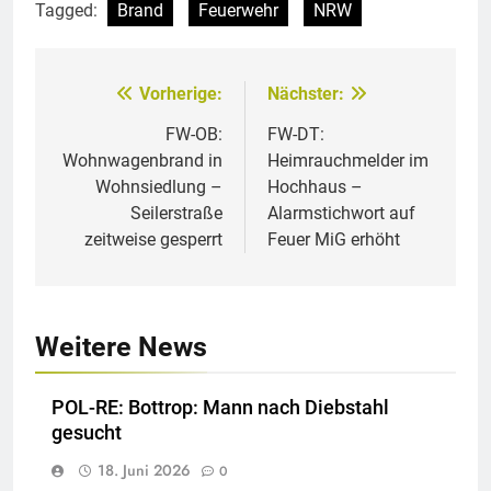
Tagged:
Brand
Feuerwehr
NRW
Vorherige:
Nächster:
Beitragsnavigation
FW-OB:
FW-DT:
Wohnwagenbrand in
Heimrauchmelder im
Wohnsiedlung –
Hochhaus –
Seilerstraße
Alarmstichwort auf
zeitweise gesperrt
Feuer MiG erhöht
Weitere News
POL-RE: Bottrop: Mann nach Diebstahl
gesucht
18. Juni 2026
0