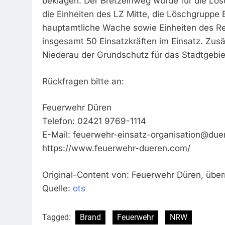
beklagen. Der Bretzelnweg wurde für die Lö
die Einheiten des LZ Mitte, die Löschgruppe 
hauptamtliche Wache sowie Einheiten des Re
insgesamt 50 Einsatzkräften im Einsatz. Zus
Niederau der Grundschutz für das Stadtgebiet
Rückfragen bitte an:
Feuerwehr Düren
Telefon: 02421 9769-1114
E-Mail:
feuerwehr-einsatz-organisation@due
https://www.feuerwehr-dueren.com/
Original-Content von: Feuerwehr Düren, überm
Quelle:
ots
Tagged:
Brand
Feuerwehr
NRW