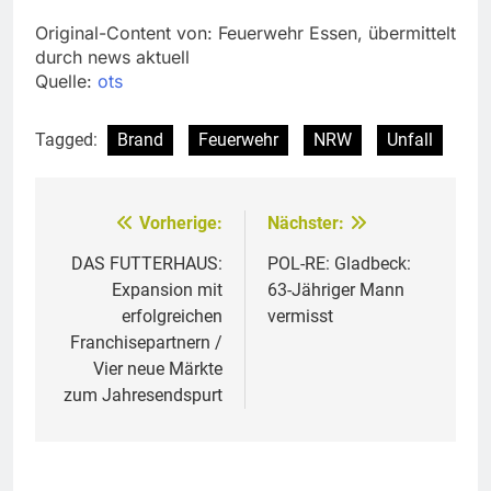
Original-Content von: Feuerwehr Essen, übermittelt
durch news aktuell
Quelle:
ots
Tagged:
Brand
Feuerwehr
NRW
Unfall
Vorherige:
Nächster:
Beitragsnavigation
DAS FUTTERHAUS:
POL-RE: Gladbeck:
Expansion mit
63-Jähriger Mann
erfolgreichen
vermisst
Franchisepartnern /
Vier neue Märkte
zum Jahresendspurt