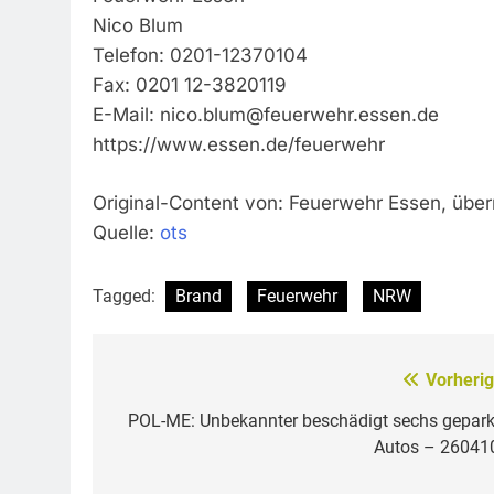
Nico Blum
Telefon: 0201-12370104
Fax: 0201 12-3820119
E-Mail:
nico.blum@feuerwehr.essen.de
https://www.essen.de/feuerwehr
Original-Content von: Feuerwehr Essen, überm
Quelle:
ots
Tagged:
Brand
Feuerwehr
NRW
Vorherig
Beitragsnavigation
POL-ME: Unbekannter beschädigt sechs gepark
Autos – 26041