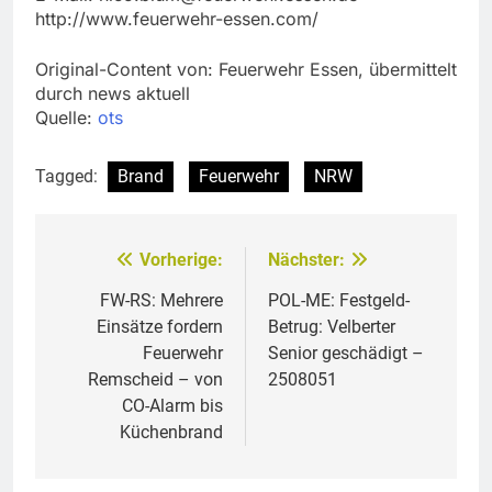
http://www.feuerwehr-essen.com/
Original-Content von: Feuerwehr Essen, übermittelt
durch news aktuell
Quelle:
ots
Tagged:
Brand
Feuerwehr
NRW
Vorherige:
Nächster:
Beitragsnavigation
FW-RS: Mehrere
POL-ME: Festgeld-
Einsätze fordern
Betrug: Velberter
Feuerwehr
Senior geschädigt –
Remscheid – von
2508051
CO-Alarm bis
Küchenbrand