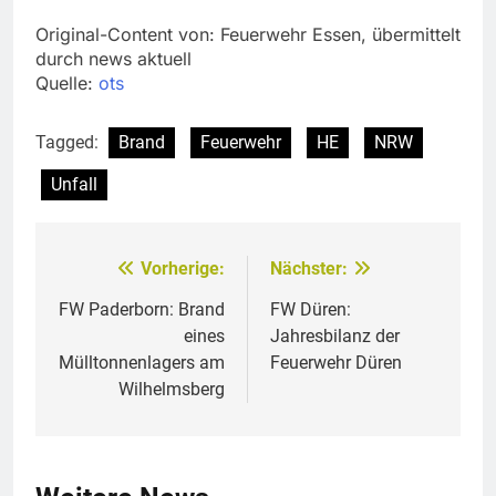
Original-Content von: Feuerwehr Essen, übermittelt
durch news aktuell
Quelle:
ots
Tagged:
Brand
Feuerwehr
HE
NRW
Unfall
Vorherige:
Nächster:
Beitragsnavigation
FW Paderborn: Brand
FW Düren:
eines
Jahresbilanz der
Mülltonnenlagers am
Feuerwehr Düren
Wilhelmsberg