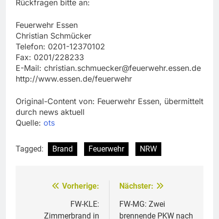
Rückfragen bitte an:
Feuerwehr Essen
Christian Schmücker
Telefon: 0201-12370102
Fax: 0201/228233
E-Mail:
christian.schmuecker@feuerwehr.essen.de
http://www.essen.de/feuerwehr
Original-Content von: Feuerwehr Essen, übermittelt
durch news aktuell
Quelle:
ots
Tagged:
Brand
Feuerwehr
NRW
Vorherige:
Nächster:
Beitragsnavigation
FW-KLE:
FW-MG: Zwei
Zimmerbrand in
brennende PKW nach