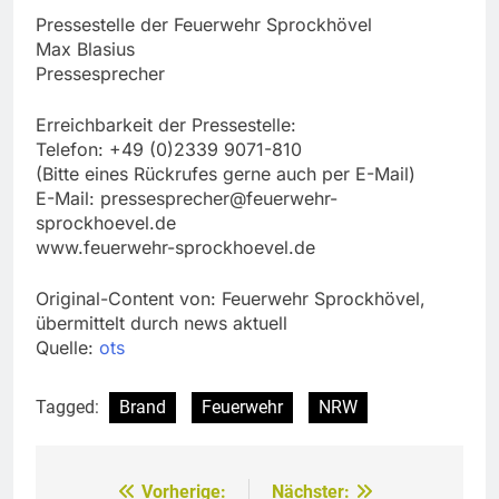
Pressestelle der Feuerwehr Sprockhövel
Max Blasius
Pressesprecher
Erreichbarkeit der Pressestelle:
Telefon: +49 (0)2339 9071-810
(Bitte eines Rückrufes gerne auch per E-Mail)
E-Mail:
pressesprecher@feuerwehr-
sprockhoevel.de
www.feuerwehr-sprockhoevel.de
Original-Content von: Feuerwehr Sprockhövel,
übermittelt durch news aktuell
Quelle:
ots
Tagged:
Brand
Feuerwehr
NRW
Vorherige:
Nächster:
Beitragsnavigation