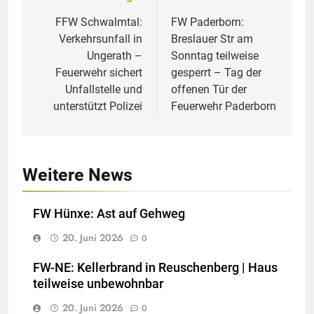
Beitragsnavigation
FFW Schwalmtal:
FW Paderborn:
Verkehrsunfall in
Breslauer Str am
Ungerath –
Sonntag teilweise
Feuerwehr sichert
gesperrt – Tag der
Unfallstelle und
offenen Tür der
unterstützt Polizei
Feuerwehr Paderborn
Weitere News
FW Hünxe: Ast auf Gehweg
20. Juni 2026
0
FW-NE: Kellerbrand in Reuschenberg | Haus
teilweise unbewohnbar
20. Juni 2026
0