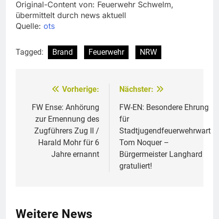
Original-Content von: Feuerwehr Schwelm,
übermittelt durch news aktuell
Quelle:
ots
Tagged:
Brand
Feuerwehr
NRW
Vorherige:
Nächster:
Beitragsnavigation
FW Ense: Anhörung
FW-EN: Besondere Ehrung
zur Ernennung des
für
Zugführers Zug II /
Stadtjugendfeuerwehrwart
Harald Mohr für 6
Tom Noquer –
Jahre ernannt
Bürgermeister Langhard
gratuliert!
Weitere News