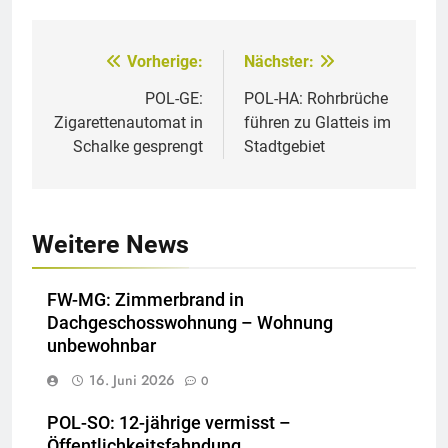
Vorherige:
Nächster:
Beitragsnavigation
POL-GE:
POL-HA: Rohrbrüche
Zigarettenautomat in
führen zu Glatteis im
Schalke gesprengt
Stadtgebiet
Weitere News
FW-MG: Zimmerbrand in
Dachgeschosswohnung – Wohnung
unbewohnbar
16. Juni 2026
0
POL-SO: 12-jährige vermisst –
Öffentlichkeitsfahndung