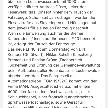
über einen Löschwassertank mit 1000 Litern
verfügt“ erläutert Andreas Düser, Leiter der
Feuerwehr, das Konzept hinter dem Tausch der
Fahrzeuge. Schon seit Jahresbeginn werden die
Einsatzkräfte aus Sieveringen und Hünningen auf
dem jeweils für sie neuen Fahrzeug geschult.
Wenn die Einweisung auch für die Bremer
Kameraden -/ innen auf ihr neues LF 10 beendet
ist, erfolgt der Tausch der Fahrzeuge.
Das neue LF 10 ist am Donnerstag von Dirk
Kemper (Gerätwart), Niklas Schulte (Löschzug
Bremen) und Bastian Grüne (Fachbereich
„Sicherheit und Ordnung der Gemeindeverwaltung)
beim Aufbauhersteller Rosenbauer in Luckenwalde
abgeholt worden. Das Fahrgestell mit
Automatikgetriebe (TGM 19/320) kommt von der
Firma MAN. Ausgestattet ist es u.a. mit einem
4000 Liter fassenden Löschwassertank, einer
Schlauchhaspel, einer frontseitig angebrachten
Sprühwasserlöschanlage, sowie Gerät für
technische Hilfeleistung kleineren Umfanges. Die